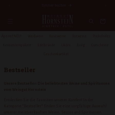
Direkt
Zimmer buchen
zum
Inhalt
Warenkorb
Aperitif NEU!
Weißwein
Roséweine
Rotweine
Prickelndes
Kennenlernpakete
Edelbrände
Liköre
Essig
Gutscheine
Geschenkartikel
K
Bestseller
a
t
Unsere Bestseller: Die beliebtesten Weine und Spirituosen
vom Weingut Hornstein
e
g
Entdecken Sie die Favoriten unserer Kunden! In der
Kategorie “Bestseller” finden Sie eine sorgfältige Auswahl
o
unserer meistverkauften Weine, Seccos und Spirituosen.