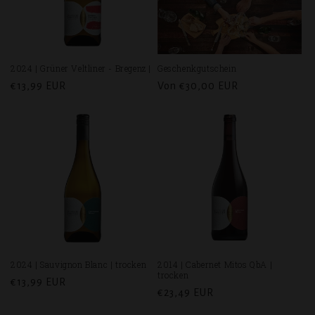
2024 | Grüner Veltliner - Bregenz |
Geschenkgutschein
Normaler
€13,99 EUR
Normaler
Von €30,00 EUR
Preis
Preis
2024 | Sauvignon Blanc | trocken
2014 | Cabernet Mitos QbA |
trocken
Normaler
€13,99 EUR
Normaler
€23,49 EUR
Preis
Preis