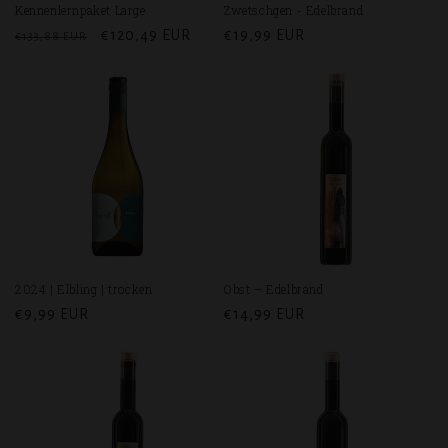
Kennenlernpaket Large
Zwetschgen - Edelbrand
Normaler
Verkaufspreis
€120,49 EUR
Normaler
€19,99 EUR
€133,88 EUR
Preis
Preis
2024 | Elbling | trocken
Obst – Edelbrand
Normaler
€9,99 EUR
Normaler
€14,99 EUR
Preis
Preis