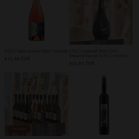
2025 | Saint Laurent Rosé | trocken
2012 | Cabernet Mitos QbA
Dekanterflasche 0,75 L | trocken
Normaler
€10,99 EUR
Normaler
€32,90 EUR
Preis
Preis
Angebot