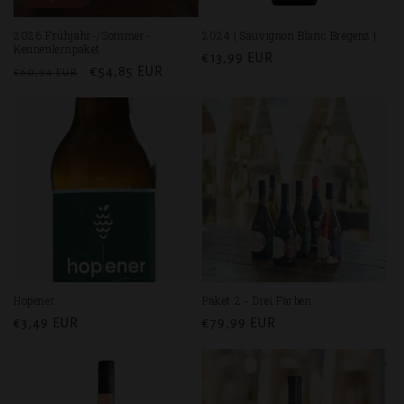
2026 Frühjahr-/Sommer-
2024 | Sauvignon Blanc Bregenz |
Kennenlernpaket
Normaler
€13,99 EUR
Normaler
Verkaufspreis
€54,85 EUR
€60,94 EUR
Preis
Preis
Hopener
Paket 2 - Drei Farben
Normaler
€3,49 EUR
Normaler
€79,99 EUR
Preis
Preis