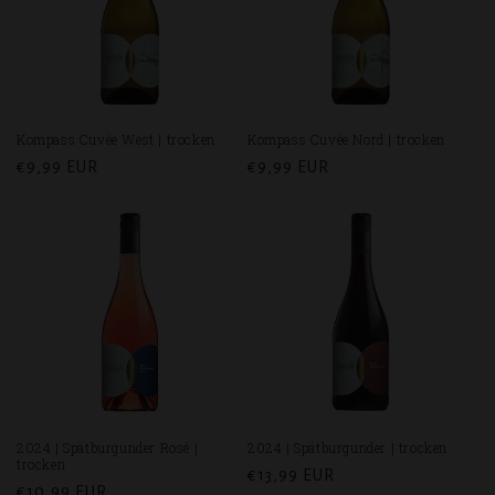
Kompass Cuvée West | trocken
Kompass Cuvée Nord | trocken
Normaler
€9,99 EUR
Normaler
€9,99 EUR
Preis
Preis
2024 | Spätburgunder Rosé |
2024 | Spätburgunder | trocken
trocken
Normaler
€13,99 EUR
Normaler
€10,99 EUR