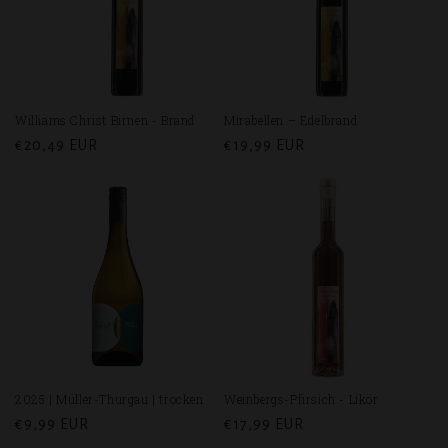
Williams Christ Birnen - Brand
Mirabellen – Edelbrand
Normaler
€20,49 EUR
Normaler
€19,99 EUR
Preis
Preis
2025 | Müller-Thurgau | trocken
Weinbergs-Pfirsich - Likör
Normaler
€9,99 EUR
Normaler
€17,99 EUR