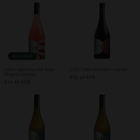
Ausverkauft
2024 | Spätburgunder Rosé -
2010 | Pinot Noir QbA | trocken
Bregenz | trocken
Normaler
€25,49 EUR
Normaler
€10,99 EUR
Preis
Preis