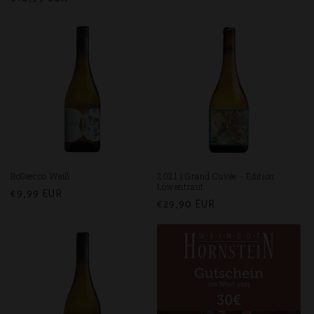
Preis
Preis
BoSeecco Weiß
2021 | Grand Cuvée - Edition
Löwentraut
Normaler
€9,99 EUR
Normaler
€29,90 EUR
Preis
Preis