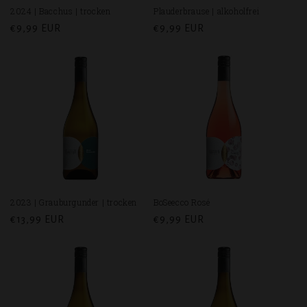
2024 | Bacchus | trocken
Plauderbrause | alkoholfrei
Normaler
€9,99 EUR
Normaler
€9,99 EUR
Preis
Preis
2023 | Grauburgunder | trocken
BoSeecco Rosé
Normaler
€13,99 EUR
Normaler
€9,99 EUR
Preis
Preis