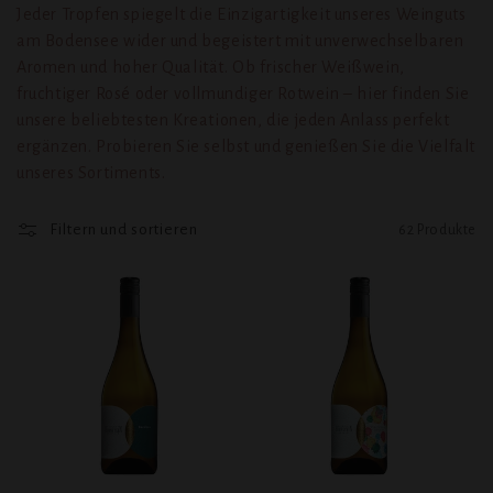
r
Jeder Tropfen spiegelt die Einzigartigkeit unseres Weinguts
i
am Bodensee wider und begeistert mit unverwechselbaren
Aromen und hoher Qualität. Ob frischer Weißwein,
e
fruchtiger Rosé oder vollmundiger Rotwein – hier finden Sie
:
unsere beliebtesten Kreationen, die jeden Anlass perfekt
ergänzen. Probieren Sie selbst und genießen Sie die Vielfalt
unseres Sortiments.
Filtern und sortieren
62 Produkte